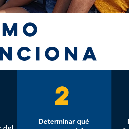
ómo
nciona
2
Determinar qué
 del