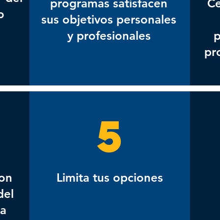
programas satisfacen
Ce
o
sus objetivos personales
y profesionales
p
pr
5
con
Limita tus opciones
del
ga