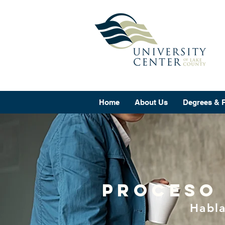
Home
About Us
Degrees & 
Proceso 
Habla