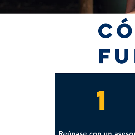
C
fu
1
Reúnase con un asesor