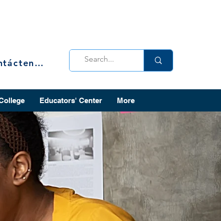
Contáctenos
 College
Educators' Center
More